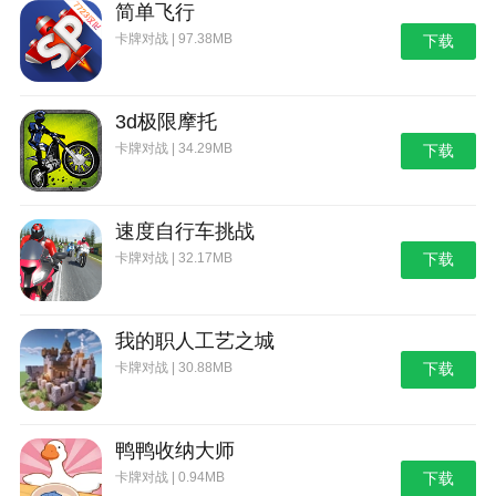
简单飞行
卡牌对战 | 97.38MB
下载
3d极限摩托
卡牌对战 | 34.29MB
下载
速度自行车挑战
卡牌对战 | 32.17MB
下载
我的职人工艺之城
卡牌对战 | 30.88MB
下载
鸭鸭收纳大师
卡牌对战 | 0.94MB
下载