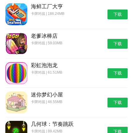
海鲜工厂大亨
卡牌对战 | 186.24MB
下载
老爹冰棒店
卡牌对战 | 59.03MB
下载
彩虹泡泡龙
卡牌对战 | 61.51MB
下载
迷你梦幻小屋
卡牌对战 | 46.55MB
下载
几何球：节奏跳跃
卡牌对战 | 89.42MB
下载