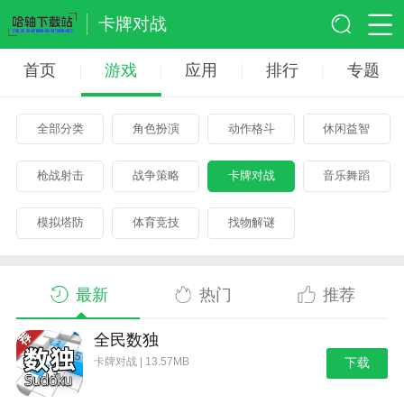
卡牌对战
首页
游戏
应用
排行
专题
全部分类
角色扮演
动作格斗
休闲益智
枪战射击
战争策略
卡牌对战
音乐舞蹈
模拟塔防
体育竞技
找物解谜
最新
热门
推荐
全民数独
卡牌对战 | 13.57MB
下载