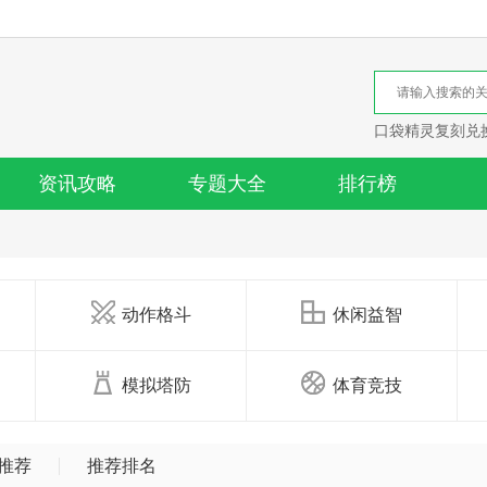
口袋精灵复刻兑
资讯攻略
专题大全
排行榜
动作格斗
休闲益智
模拟塔防
体育竞技
推荐
推荐排名