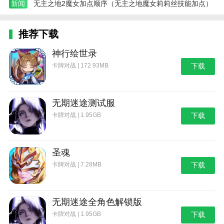
新闻
无主之地2魔女加点顺序（无主之地魔女莉莉丝技能加点）
推荐下载
神行绘世录
卡牌对战 | 172.93MB
下载
无期迷途测试服
卡牌对战 | 1.95GB
下载
圣魂
卡牌对战 | 7.28MB
下载
无期迷途全角色解锁版
卡牌对战 | 1.95GB
下载