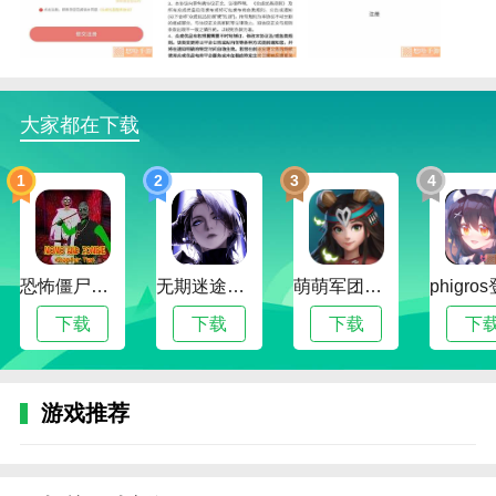
众成优品优势
1.丰富产品，即时更新。高品质的购物模式可以让用户
获得更具吸引力的购物乐趣，轻松享受更舒适的购物模
式的简单体验。
大家都在下载
2.通过各种优惠，用户可以获得更好更简单的体验，更
容易享受到更有吸引力的使用模式带来的简单功能和新
1
2
3
4
的兴趣。
3.众成优品第一时间更新丰富的商品，更具吸引力的购
物体验能让用户更容易感受到高品质购物模式所创造的
恐怖僵尸奶奶2
无期迷途全角色解锁版
萌萌军团全角色解锁版
新黄金特性。
下载
下载
下载
下
众成优品函数
1.众成优品在新流行商品手里，什么都能简单找到。随
心感受品质购物体验，创造最独特的快感。
游戏推荐
2.专业优质的购物平台和更具吸引力的购物模式，让用
户自由体验更舒适的购物兴趣，享受更轻松简单的购物