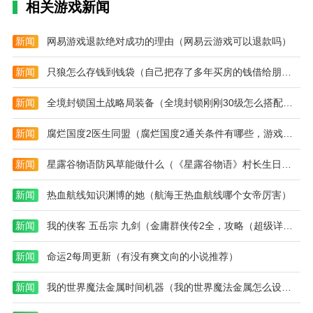
乐趣；
相关游戏新闻
3.大量的优质商品可以创造更高级的购物乐趣，享受舒
新闻
网易游戏退款绝对成功的理由（网易云游戏可以退款吗）
适的购物模式，享受简单的乐趣，轻松体验更舒适的购
物爱好。
新闻
只狼怎么存钱到钱袋（自己把存了多年买房的钱借给朋友周转，结果被骗了，朋友现在一直说没钱该怎么办）
众成优品优势
新闻
全境封锁国土战略局装备（全境封锁刚刚30级怎么搭配装备好）
1.易于购买，享受更具吸引力的体验，并享受任何舒适
的使用模式所创造的顶级品质功能。
新闻
腐烂国度2医生同盟（腐烂国度2通关条件有哪些，游戏通关条件一览）
2.各种好东西可以让所有用户单纯的感受到更好的使用
新闻
星露谷物语防风草能做什么（《星露谷物语》村长生日送什么村长喜好是什么）
模式的简单享受，享受到更自由舒适的使用模式的简单
快感；
新闻
热血航线知识渊博的她（航海王热血航线哪个女帝厉害）
3.购物轻松，让每一个用户都能获得更舒适更新的购物
新闻
我的侠客 五岳宗 九剑（金庸群侠传2全，攻略（超级详细的））
体验，更自由地感受舒适诱人的购物模式的简单趣味。
新闻
命运2每周更新（有没有爽文向的小说推荐）
4.众成优品新的购物服务可以让用户拥有更好的购物乐
趣，更容易感受到购物模式的简单享受。
新闻
我的世界魔法金属时间机器（我的世界魔法金属怎么设置技能）