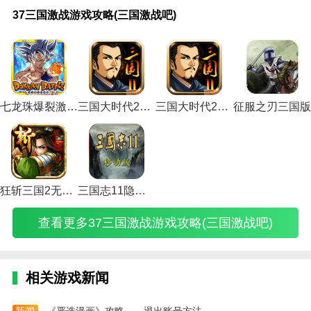
37
qq
百
冰
大
单
单
单
帝
电
烽
攻
火
火
梦三国
梦
魔
3.招贤纳士，在一个幻想世界里实现称霸中原的幻想。
三
三
度
汽
战
机
机
机
王
脑
火
略
影
影
全图辅
想
域
37三国激战游戏攻略(三国激战吧)
国
国
游
时
三
三
游
游
三
版
三
三
忍
忍
助
三
小
三国大时代2一统天下无敌版下载亮点
激
神
戏
代
国
国
戏
戏
国
三
国
国
者
者
2019(梦
国
游
战
游
三
采
游
赵
帝
三
爱
国
传
单
忍
手
三国全
最
戏
1.三国大时代2一统天下无敌版下载游戏有特定的美颜
游
丸
国
煤
戏
云
国
国
游
战
奇
机
者
游
图辅助
强
2.5
系统。激活角色的战斗力，为玩家而战。
戏
(qq
战
机
攻
攻
时
群
戏
纪
游
版
新
新
2022)
游
秘
攻
三
记
达
略
略
代
侠
攻
游
戏
游
时
时
戏
籍
略
国
攻
到
综
(单
1
传
略
戏
攻
戏
代
代
攻
(魔
2.三国大时代2一统天下无敌版下载游戏画面很有意
(三
神
略
储
合
机
攻
攻
(手
攻
略
破
手
攻
略
域
七龙珠爆裂激战国际服
三国大时代2一统天下无限金币
三国大时代2一统天下无敌版下载
征服之刃三国版
思。用q版的画面让玩家感受到游戏不一样的魅力，很
国
游
(网
存
篇
三
略
略
游
略
(烽
解
游
略
(梦
2.4
有意思。
激
丸
游
上
(三
国
(单
(三
帝
(电
火
版
平
追
想
无
(
战
怎
三
限
国
赵
机
国
王
脑
三
预
民
打
三
敌
吧)
么
国
(冰
战
云
游
群
三
版
国
约
攻
(火
国
版
3.游戏中的英雄有多元化的发展路线。玩家可以选择适
用)
战
汽
争
攻
戏
侠
国)
三
传
(三
略
影
游
秘
合自己的发展路线，突破三国原著的魅力。
记)
时
攻
略
帝
传
国
奇
国
(火
忍
戏
籍)
代
略
视
国
单
战
游
单
影
者
大
狂斩三国2无限金币版
三国志11隐藏武将
采
大
频)
时
机
纪
戏
机
忍
手
全)
煤
全)
代
版
游
攻
游
者
游
查看更多37三国激战游戏攻略(三国激战吧)
机
1
攻
戏
略
戏
忍
新
达
攻
略)
攻
视
破
者
时
略
到
略)
略
频)
解
新
代
储
视
版
时
攻
存
频)
大
代
略
相关游戏新闻
上
全)
手
追
限
游
打
怎
开
怎