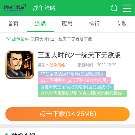
战争策略
首页
游戏
应用
排行
专题
战争策略
三国大时代2一统天下无敌版下载
三国大时代2一统天下无敌版下载
类型：
战争策略
更新时间：2022-12-29
37三国激战游戏攻略(三国激战吧)
qq三国神游丸(qq三国神游丸怎么用)
百度游戏三国战记攻略(网游三国战记)
冰汽时代采煤机达到储存上限(冰汽时代采煤
机达到
点击下载(14.25MB)