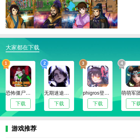
三国大时代2一统天下无敌版下载描述
1.玩家可以在游戏中排队。玩家的判断决定了游戏的走
向和变化。玩家的决定很重要。
2.三国大时代2一统天下无敌版下载游戏英雄阵容庞
大，设定在三国演义中。
大家都在下载
3.三国大时代2一统天下无敌版下载游戏有挂机模式。
玩家只需要安排军队攻占对方城市。
1
2
3
4
4.在游戏中，你可以让三个名将为你而战，组成你心中
最强的三国阵容，为你而战，实现你的霸权。
恐怖僵尸奶奶2
无期迷途全角色解锁版
phigros登录版
三国大时代2一统天下无敌版下载怎么玩？
1.丰富的武器，即时战斗，战略联盟，赵之围，变幻莫
下载
下载
下载
下
测的战场态势，都会给玩家带来意想不到的新奇体验。
2.三国大时代2一统天下无敌版下载凭借其丰富的剧
游戏推荐
情，将带领新手村的玩家逐渐成为野心勃勃的英雄。