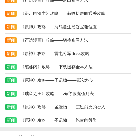
新闻
《严选漫画》攻略——退出账号方法
么
局
么
搬
攻
过)
新闻
《进击的汉字》攻略——新收拾房间通关攻略
运)
略)
新闻
《原神》攻略——海岛蔓生溪谷宝箱位置
新闻
《严选漫画》攻略——切换账号方法
新闻
《原神》攻略——雷电将军Boss攻略
新闻
《笔趣阁》攻略——下载缓存全本方法
新闻
《原神》攻略——圣遗物——沉沦之心
新闻
《咸鱼之王》攻略——vip等级充值列表
新闻
《原神》攻略——圣遗物——渡过烈火的贤人
新闻
《原神》攻略——圣遗物——悠古的磐岩