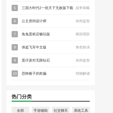
5
三国大时代2一统天下无敌版下载
战争策略
6
公主房间设计师
休闲益智
7
兔兔蛋糕店畅玩版
模拟塔防
8
侠盗飞车中文版
角色扮演
9
蛋仔派对无限钻石
休闲益智
10
恐怖猴子的欺骗
找物解谜
热门分类
全部
手游辅助
社交聊天
系统工具