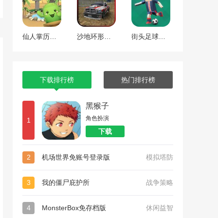
仙人掌历险记
沙地环形竞赛
街头足球对决
下载排行榜
热门排行榜
黑猴子
角色扮演
1
下载
2
机场世界免账号登录版
模拟塔防
3
我的僵尸庇护所
战争策略
4
MonsterBox免存档版
休闲益智