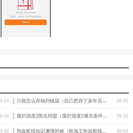
在这个软件上购买很多增值产品。
以在这里成千上万的商品中找到你想要的好商品，随时可以愉快地在网上购
松了解产品详情，将喜欢的商品直接加入购物车，享受更多优惠。
。再也不用担心买到假货了。商品细节真实可信。还可以查看买家的评
超级方便的购物机会，还能省钱。
05-22
只狼怎么存钱到钱袋（自己把存了多年买房的钱借给朋友周转，结果被骗了，朋友现在一直说没钱该怎么办）
05-22
05-22
腐烂国度2医生同盟（腐烂国度2通关条件有哪些，游戏通关条件一览）
05-22
05-22
热血航线知识渊博的她（航海王热血航线哪个女帝厉害）
05-22