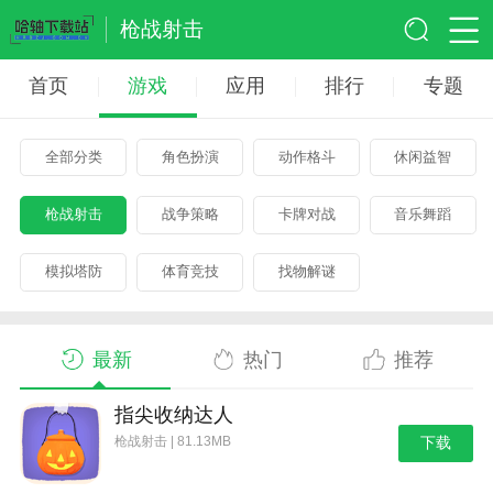
枪战射击
首页
游戏
应用
排行
专题
全部分类
角色扮演
动作格斗
休闲益智
枪战射击
战争策略
卡牌对战
音乐舞蹈
模拟塔防
体育竞技
找物解谜
最新
热门
推荐
指尖收纳达人
枪战射击 | 81.13MB
下载