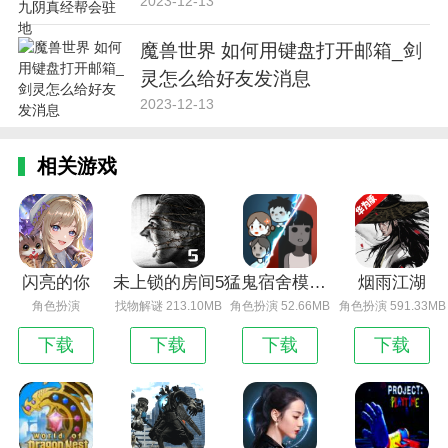
2023-12-13
魔兽世界 如何用键盘打开邮箱_剑
灵怎么给好友发消息
2023-12-13
相关游戏
闪亮的你
未上锁的房间5
猛鬼宿舍模拟器
烟雨江湖
角色扮演
找物解谜 213.10MB
角色扮演 52.66MB
角色扮演 591.33MB
下载
下载
下载
下载