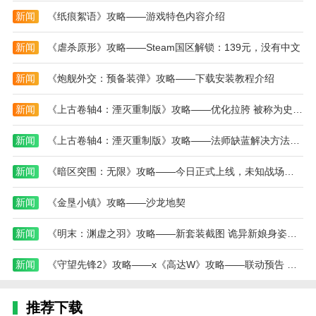
度。
新闻
《纸痕絮语》攻略——游戏特色内容介绍
战地
射击连队游戏测评
新闻
《虐杀原形》攻略——Steam国区解锁：139元，没有中文
战地
射击连队游戏是一款高度还原真实战场环境的
第一人称射击手游，结合了紧张刺激的枪战体验与团队
新闻
《炮舰外交：预备装弹》攻略——下载安装教程介绍
战术配合。游戏画面细腻，操作流畅，枪械射击手感极
佳，战场环境丰富多变，考验玩家的策略布局与反应能
新闻
《上古卷轴4：湮灭重制版》攻略——优化拉胯 被称为史上最糟糕PC游戏之一
力。无论是单人突击还是团队合作，都能感受到极强的
新闻
《上古卷轴4：湮灭重制版》攻略——法师缺蓝解决方法分享
代入感和挑战性。丰富的兵种与装备系统使得每场战斗
都充满变化与策略，适合喜欢射击与团队竞技的玩家。
新闻
《暗区突围：无限》攻略——今日正式上线，未知战场等你来战！心悦俱乐部多重福利等你赢~
快来组建你的
战地
连队，体验最真实的战场枪战吧。
新闻
《金垦小镇》攻略——沙龙地契
本站为您提供
战地
射击连队的 手机游戏 ，欢迎大
家记住本站网址，本站是您下载安卓手游app最好的网
新闻
《明末：渊虚之羽》攻略——新套装截图 诡异新娘身姿傲人
站！
新闻
《守望先锋2》攻略——x《高达W》攻略——联动预告 太激情了！
推荐下载