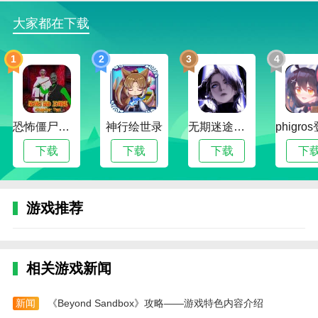
3、战场上需要灵活运用掩体和地形，结合队友协
大家都在下载
同作战，击败敌方势力；
4、游戏内设有丰富的成就系统和赛季奖励，激励
1
2
3
4
玩家持续挑战极限。
战地
射击连队游戏优势
1、【多兵种战略配合，玩法丰富多样】玩家可自
恐怖僵尸奶奶2
神行绘世录
无期迷途全角色解锁版
由搭配突击兵、狙击手、医疗兵等多种兵种，丰富的战
下载
下载
下载
下
术组合带来无穷变化；
2、【真实枪械手感，战斗体验极致】先进物理引
擎模拟弹道和后坐力，配合逼真音效，枪战感受震撼真
游戏推荐
实；
3、【跨服匹配，全球竞技无障碍】支持快速匹配
全球玩家，实时竞技，享受高水平的团队射击对决；
相关游戏新闻
4、【全新3D地图场景，沉浸式战场体验】多种环
新闻
《Beyond Sandbox》攻略——游戏特色内容介绍
境和天气变化，地图动态影响战术，增强游戏策略深