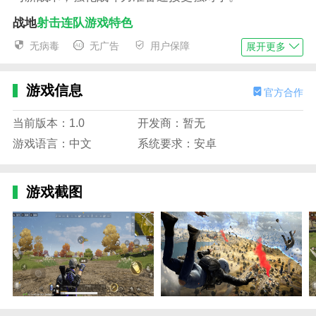
战地
射击连队游戏特色
1、基于先进3D引擎打造，枪械射击与环境交互细
无病毒
无广告
用户保障
展开更多
节真实，爆炸和破坏效果震撼视觉体验；
2、多样化的兵种角色设定，不同兵种技能相互配
游戏信息
官方合作
合，形成丰富多变的战术组合；
当前版本：1.0
开发商：暂无
3、实时语音和战术指挥系统，提升团队协作效
游戏语言：中文
系统要求：安卓
率，紧密配合抢占战场优势；
4、丰富的地图场景涵盖城市废墟、丛林战场、沙
游戏截图
漠据点等，战斗环境多样且策略性强。
战地
射击连队游戏内容
1、玩家将组建专属的
战地
连队，招募并培养多种
兵种，打造最强战斗阵容；
2、通过战役和多人对战不断提升技能，解锁更高
级武器装备和战术能力；