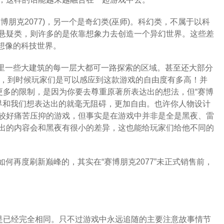
朋克2077)，另一个是奇幻类(巫师)。科幻类，不属于以科
悬疑类，则许多的是依靠想象力去创造一个异幻世界。这些差
以想像的科技世界。
城市里一些大建筑的每一层大都可一路探索的区域。甚至还大部分
动，到时候玩家们是可以感应到这款游戏的自由度有多高！并
更多的限制，是因为你要去尊重原著所表达出的想法，但“赛博
世界和我们想表达出的就毫无阻碍，更加自由。也许你人物设计
较好痛苦压抑的游戏，但事实是在游戏中并非是全是黑夜、雷
出的内容会和黑夜有很小的差异，这也能给玩家们给他不同的
何再度刷新巅峰的，其实在“赛博朋克2077”未正式销售前，
不是已经完全相同。只不过游戏中永远追随的主要注意故事情节