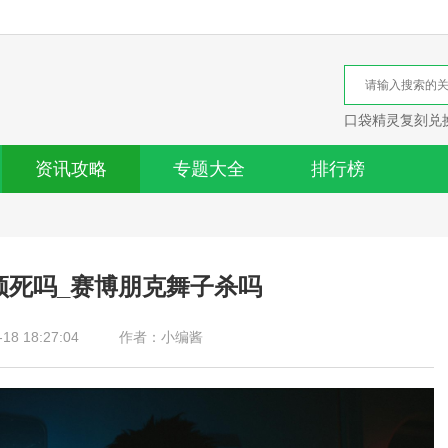
口袋精灵复刻兑
资讯攻略
专题大全
排行榜
须死吗_赛博朋克舞子杀吗
8 18:27:04
作者：小编酱