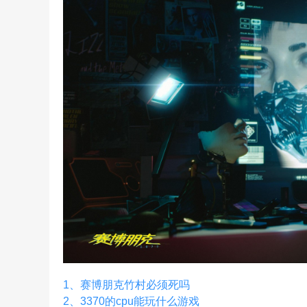
1、
赛博朋克竹村必须死吗
2、
3370的cpu能玩什么游戏