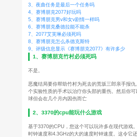
3、
夜曲任务是最后一个任务吗
4、
赛博朋克2077好玩吗
5、
赛博朋克男v和女v剧情一样吗
6、
赛博朋克桑德拉能不能杀
7、
2077艾芙琳必须死吗
8、
赛博朋克怎么杀德克斯特
9、
评级信息显示《赛博朋克2077》有许多少
1、
赛博朋克竹村必须死吗
不是。
恶魔结局要你帮助竹村为死去的荒坂三郎亲手报仇
个实验性质的手术以治疗你头部的重伤。然后你可
球但会在几个月内因伤而亡
2、
3370的cpu能玩什么游戏
基于3370的CPU，您这个可以玩许多在现代游戏
时钟速度和4.3GHz的大的速度时钟速度。这令