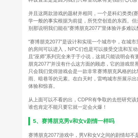
并且这两款游戏的题材并相同，一个是科幻类类(赛博
学一般的事实根据为前提，所凭空创造的东西。但
别那说明我们能在“赛博朋克2077”里体验许多难
“赛博朋克2077”是设计和实现一个城市中，在
的房间可以进入，NPC们也是可以接受交流和互
且“巫师”系列完全来于于小说，这就只能说明会有
朋克2077”并没有什么这方面的顾虑，它的游戏
只会我们觉得游戏会是一款非常赛博朋克风格的比
雨、暗巷等的元素。在白天时，雷鸣城市所展示出
体验和惊喜。
从上面可以不看的出，CDPR有争取的去想研究该如
谁也肯定不能只要它就一定会火爆！
5、
赛博朋克男v和女v剧情一样吗
赛博朋克2077游戏中，男V和女V之间的剧情却