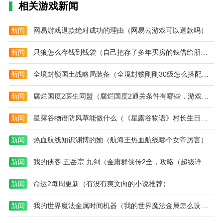
略
游
法
说
相关游戏新闻
大
戏)
大
在
动。每天参加活动和庆典，赢取更多金币，购买游戏所
全)
全)
线
需的所有配件和制服。
阅
新闻
网易游戏退款绝对成功的理由（网易云游戏可以退款吗）
读)
新闻
只狼怎么存钱到钱袋（自己把存了多年买房的钱借给朋友周转，结果被骗了，朋友现在一直说没钱该怎么办）
新闻
全境封锁国土战略局装备（全境封锁刚刚30级怎么搭配装备好）
新闻
腐烂国度2医生同盟（腐烂国度2通关条件有哪些，游戏通关条件一览）
新闻
星露谷物语防风草能做什么（《星露谷物语》村长生日送什么村长喜好是什么）
新闻
热血航线知识渊博的她（航海王热血航线哪个女帝厉害）
新闻
我的侠客 五岳宗 九剑（金庸群侠传2全，攻略（超级详细的））
新闻
命运2每周更新（有没有爽文向的小说推荐）
新闻
我的世界魔法金属时间机器（我的世界魔法金属怎么设置技能）