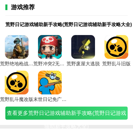
游戏推荐
华丽日记体验
当你完成了你的穿衣个性，你就可以在这个游戏里把你
荒
猎
手
荒
猎
日
航
日
航
手
蝙
求
生
手
埃
末
求
生
手
野
人
机
野
人
记
海
记
海
游
蝠
生
存
游
雷
日
生
存
游
的设计展示给你所有的朋友。
荒野日记游戏辅助新手攻略(荒野日记游戏辅助新手攻略大全)
日
的
游
求
的
我
日
我
日
生
侠
日
日
生
利
少
日
日
生
记
生
戏
生
生
的
记
的
记
存
游
记
记
存
恩
女
记
记
存
2.玩家可以在游戏中旋转不同角度的画面，让女生做出
游
存
死
五
存
游
游
游
游
日
戏
手
手
日
的
日
手
手
日
不同的动作，看到搭配衣服的整体效果。
戏
日
亡
十
日
戏
戏
戏
戏
记
攻
游
游
记
日
记
游
游
记
辅
记
日
一
记
攻
攻
攻
攻
攻
略
攻
攻
攻
记
游
攻
攻
氪
3.华丽日记游戏里有很多种衣服可以选择，想怎么花就
助
游
记
区
游
略
略
略
略
略
(蝙
略
略
略
在
戏
略
略
金
新
戏
攻
手
戏
(你
造
(日
造
(生
蝠
(求
爱
(手
哪
攻
(求
爱
攻
怎么花。
手
攻
略
游
攻
的
船
记
船
存
侠
生
情
游
(埃
略
生
情
略
荒野绝地枪战内置菜单
荒野冲突2无限金币钻石
荒野废屋大逃脱
荒野乱斗旧版
攻
略
(手
攻
略
日
材
我
材
日
攻
日
小
生
雷
(末
之
小
(生
(
4.这个游戏操作简单方便，佛教玩法，自定义文字，宠
略
综
机
略
综
记
料
的
料
记
略
记
说
存
利
日
日
说
存
(荒
合
游
(荒
合
怎
(航
游
(航
怎
日
手
(生
日
恩
少
手
(生
日
物剪辑都很有意思。
野
篇
戏
野
篇
么
海
戏
海
么
记)
游
存
记
的
女
机
存
记
日
(猎
死
日
(猎
玩)
日
攻
日
玩)
攻
日
攻
秘
的
游
日
礼
相关建议
记
人
亡
记
人
记
略
记
略
记
略
密
日
戏)
记
包)
游
的
日
五
的
排
怎
造
大
爱
视
交
记
手
「公主宠物装扮」你可以用各种化妆品和几套衣服装扮
荒野乱斗魔改版
末世日记免广告版
戏
生
记
十
生
船
么
船
全)
情
频)
任
攻
游
你美丽的公主，成为派对上最耀眼的人。玩家需要将自
辅
存
攻
一
存
攻
写)
图
小
务)
略)
攻
2
查看更多荒野日记游戏辅助新手攻略(荒野日记游戏
己可爱的公主打扮得漂漂亮亮，多种服装款式可供玩家
助
日
略
区)
曰
略)
纸
说)
略
新
记
图)
记)
活
爱
随意选择。
手
手
动
情
辅助新手攻略大全)
攻
机
方
小
Toka Mini换装秀丰富的文字对话，聊天支持，好友互