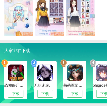
华丽日记播放
你可以发展自己的风格来创造它。作为时尚造型师，你
可以混搭不同的衣服。
2.保存的角色可以自由定制，每个角色都可以在上面实
现自己的创意和搭配。
3.在华丽日记游戏中，玩家可以自由使用和穿着，打造
大家都在下载
自己的少女风格。
华丽日记亮点
1
2
3
4
1.在这个游戏中，你可以和各种完美的卡通人物互动，
让他们穿上你喜欢的款式的衣服。
2.华丽日记游戏有精美的画面和精致的角色模型，能给
恐怖僵尸奶奶2
无期迷途全角色解锁版
萌萌军团全角色解锁版
玩家带来更多的乐趣和体验。
下载
下载
下载
下
3.100种不同的衣服可以随意选择，很多不同的衣服可
以带来不同的欢乐。