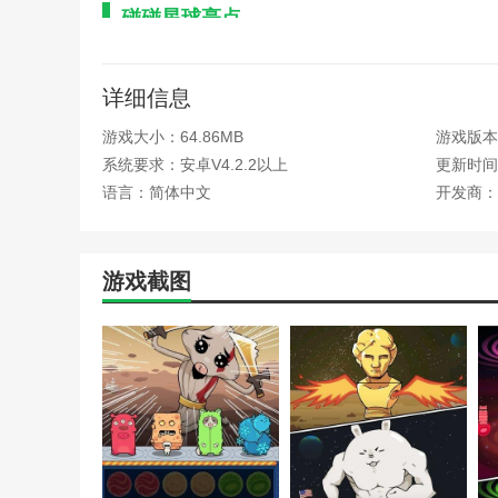
碰碰星球亮点
1.我们可以在这里做不同的任务，还有非常有趣的任务可
详细信息
2.你可以参加很多不同的任务，你拥有的音乐也非常有趣
游戏大小：64.86MB
游戏版本
3.游戏的内容耗费了设计师大量的时间和精力，关卡的内
系统要求：安卓V4.2.2以上
更新时间：2
碰碰星球播放
语言：简体中文
开发商：
1.玩家还可以解锁更多关卡。每个级别都有不同的困难和
2.碰碰星球游戏有很多游戏模式，非常容易上瘾，可以很
游戏截图
3.所有关卡只需要可移动的方块。你可以通过连接三个或
4.比赛的节奏很清晰。淘汰的时候需要控制，有很多教育
相关建议
冰雪:游戏是一款休闲趣味消除游戏，游戏内容是对原著
速移动，在pk中自由搏击。每个关卡挑战都会不一样，完