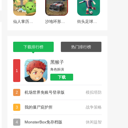
仙人掌历险记
沙地环形竞赛
街头足球对决
下载排行榜
热门排行榜
黑猴子
角色扮演
1
下载
2
机场世界免账号登录版
模拟塔防
3
我的僵尸庇护所
战争策略
4
MonsterBox免存档版
休闲益智