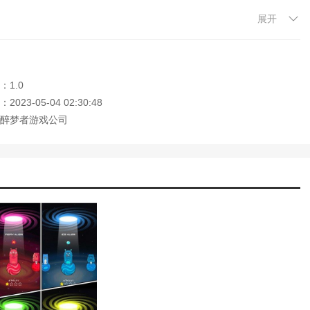
展开
以参与，更加刺激。
活泼，凸显了整个游戏的可玩性和趣味性。
：1.0
容非常有趣。
023-05-04 02:30:48
醉梦者游戏公司
挑战。
好的保护视力。
更多相同的方块来摧毁它们。
元素可以解锁。
内容的完美复制。游戏采用经典独特的趣味消除方式。消除成功后可以快
成后可以获得不同的奖励！