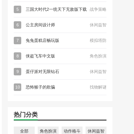
5
三国大时代2一统天下无敌版下载
战争策略
6
公主房间设计师
休闲益智
7
兔兔蛋糕店畅玩版
模拟塔防
8
侠盗飞车中文版
角色扮演
9
蛋仔派对无限钻石
休闲益智
10
恐怖猴子的欺骗
找物解谜
热门分类
全部
角色扮演
动作格斗
休闲益智